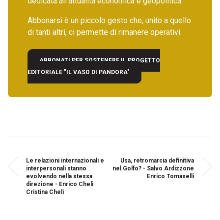
dedicata all’attualità economica e geopolitica.
Abbonarsi è un piccolo gesto che, unito a quello
di tanti altri, ci permette di rimanere operativi.
ABBONATI PER SOSTENERE IL PROGETTO
EDITORIALE "IL VASO DI PANDORA"
Le relazioni internazionali e
Usa, retromarcia definitiva
interpersonali stanno
nel Golfo? - Salvo Ardizzone
evolvendo nella stessa
Enrico Tomaselli
direzione - Enrico Cheli
Cristina Cheli