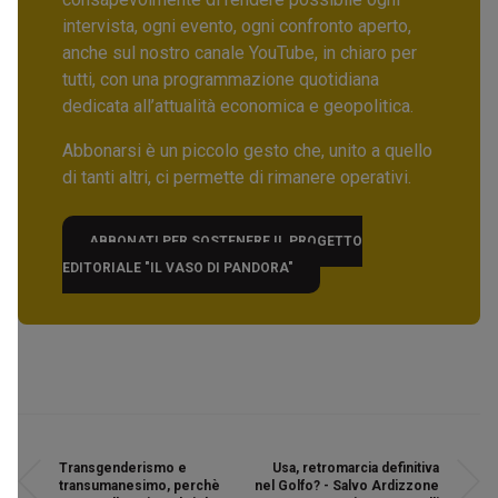
intervista, ogni evento, ogni confronto aperto,
anche sul nostro canale YouTube, in chiaro per
tutti, con una programmazione quotidiana
dedicata all’attualità economica e geopolitica.
Abbonarsi è un piccolo gesto che, unito a quello
di tanti altri, ci permette di rimanere operativi.
ABBONATI PER SOSTENERE IL PROGETTO
EDITORIALE "IL VASO DI PANDORA"
Transgenderismo e
Usa, retromarcia definitiva
transumanesimo, perchè
nel Golfo? - Salvo Ardizzone