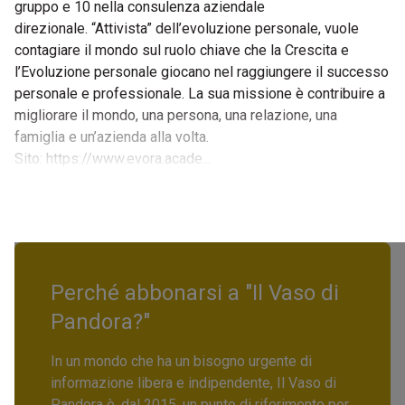
gruppo e 10 nella consulenza aziendale
direzionale. “Attivista” dell’evoluzione personale, vuole
contagiare il mondo sul ruolo chiave che la Crescita e
l’Evoluzione personale giocano nel raggiungere il successo
personale e professionale. La sua missione è contribuire a
migliorare il mondo, una persona, una relazione, una
famiglia e un’azienda alla volta.
Sito: https://www.evora.acade...
Perché abbonarsi a "Il Vaso di
Pandora?"
In un mondo che ha un bisogno urgente di
informazione libera e indipendente, Il Vaso di
Pandora è, dal 2015, un punto di riferimento per