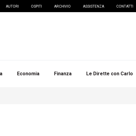
AUTORI
OSPITI
ARCHIVIO
ASSISTENZA
CONTATTI
na
Economia
Finanza
Le Dirette con Carlo