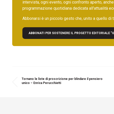
intervista, ogni evento, ogni confronto aperto, anche
programmazione quotidiana dedicata all’attualità ec
Abbonarsi è un piccolo gesto che, unito a quello di ta
ABBONATI PER SOSTENERE IL PROGETTO EDITORIALE "I
Tornano le liste di proscrizione per blindare il pensiero
unico – Enrica Perucchietti