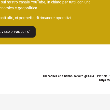
 sul nostro canale YouTube, in chiaro per tutti, con una
onomica e geopolitica.
nti altri, ci permette di rimanere operativi.
L VASO DI PANDORA"
Gli hacker che hanno salvato gli USA - Patrick B
Guya Ma