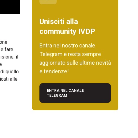
Unisciti alla
community IVDP
ione
Entra nel nostro canale
 e fare
Telegram e resta sempre
sione: il
aggiornato sulle ultime novità
e
e tendenze!
di quello
cati alle
ENTRA NEL CANALE
TELEGRAM