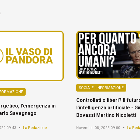
e
SOCIALE - INFORMAZIONE
INFORMAZIONE
Controllati o liberi? Il futu
rgetico, l’emergenza in
l'intelligenza artificiale - Gi
Carlo Savegnago
Bovassi Martino Nicoletti
-
-
022 09:43
La Redazione
November 08, 2025 09:00
La Red