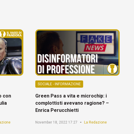
SOCIALE - INFORMAZIONE
ro con
Green Pass a vita e microchip: i
ulia
complottisti avevano ragione? –
Enrica Perucchietti
-
azione
November 18, 2022 17:27
La Redazione