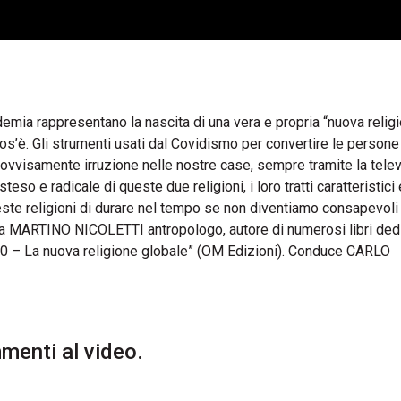
demia rappresentano la nascita di una vera e propria “nuova relig
cos’è. Gli strumenti usati dal Covidismo per convertire le persone
rovvisamente irruzione nelle nostre case, sempre tramite la televi
o e radicale di queste due religioni, i loro tratti caratteristici 
ueste religioni di durare nel tempo se non diventiamo consapevoli 
 a MARTINO NICOLETTI antropologo, autore di numerosi libri dedi
 2.0 – La nuova religione globale” (OM Edizioni). Conduce CARLO
enti al video.