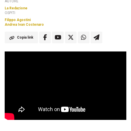
AUTORE
La Redazione
OSPITI
Filippo Agostini
Andrea Ivan Costenaro
Copia link