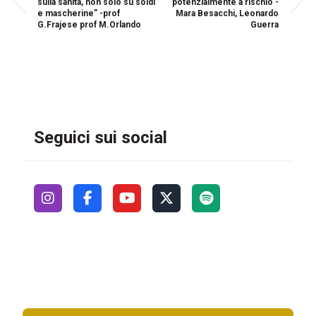
sulla sanità, non solo su soldi
potenzialmente a rischio -
e mascherine” -prof
Mara Besacchi, Leonardo
G.Frajese prof M.Orlando
Guerra
Seguici sui social