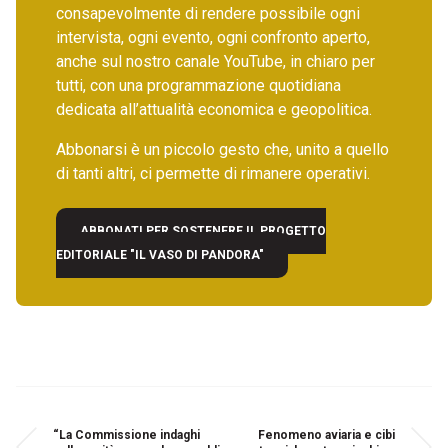
consapevolmente di rendere possibile ogni
intervista, ogni evento, ogni confronto aperto,
anche sul nostro canale YouTube, in chiaro per
tutti, con una programmazione quotidiana
dedicata all’attualità economica e geopolitica.
Abbonarsi è un piccolo gesto che, unito a quello
di tanti altri, ci permette di rimanere operativi.
ABBONATI PER SOSTENERE IL PROGETTO
EDITORIALE "IL VASO DI PANDORA"
“La Commissione indaghi
Fenomeno aviaria e cibi