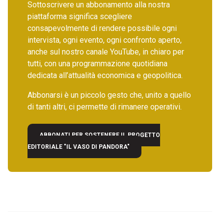
Sottoscrivere un abbonamento alla nostra
piattaforma significa scegliere
consapevolmente di rendere possibile ogni
intervista, ogni evento, ogni confronto aperto,
anche sul nostro canale YouTube, in chiaro per
tutti, con una programmazione quotidiana
dedicata all’attualità economica e geopolitica.
Abbonarsi è un piccolo gesto che, unito a quello
di tanti altri, ci permette di rimanere operativi.
ABBONATI PER SOSTENERE IL PROGETTO
EDITORIALE "IL VASO DI PANDORA"