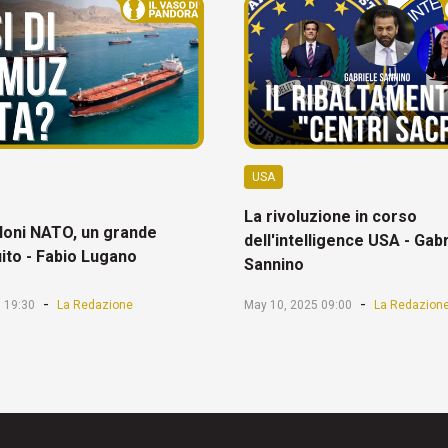
USA
La rivoluzione in corso
oni NATO, un grande
dell'intelligence USA - Gab
ito - Fabio Lugano
Sannino
-
-
 19:30
La Redazione
May 10, 2025 09:00
La Redazion