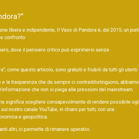
ndora?"
ne libera e indipendente, Il Vaso di Pandora è, dal 2015, un pun
 e confronto.
bero, dove il pensiero critico può esprimersi senza
 come questo articolo, sono gratuiti e fruibili da tutti gli utenti.
ore e la trasparenza che da sempre ci contraddistinguono, abbiamo
un’informazione che non si piega alle pressioni del mainstream.
ma significa scegliere consapevolmente di rendere possibile ogn
 sul nostro canale YouTube, in chiaro per tutti, con una
onomica e geopolitica.
nti altri, ci permette di rimanere operativi.