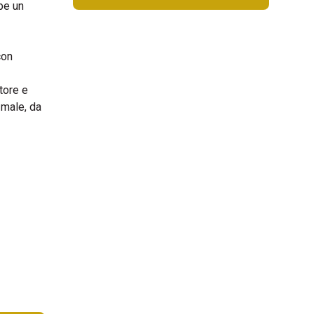
be un
con
tore e
 male, da