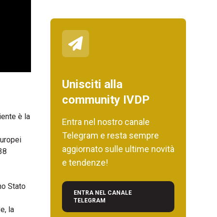
Unisciti alla
community IVDP
ente è la
Entra nel nostro canale
Telegram e resta sempre
europei
aggiornato sulle ultime novità
 38
e tendenze!
no Stato
ENTRA NEL CANALE
TELEGRAM
e, la