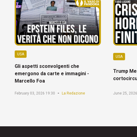
USA
USA
Gli aspetti sconvolgenti che
Trump Mel
emergono da carte e immagini -
cortocircu
Marcello Foa
-
February 03, 2026 19:30
La Redazione
June 25, 2026