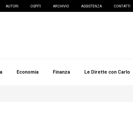
AUTORI
OSPITI
ARCHIVIO
ASSISTENZA
CONTATTI
na
Economia
Finanza
Le Dirette con Carlo