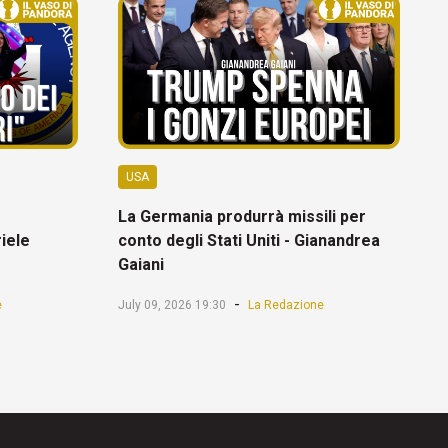
USA
La Germania produrrà missili per
riele
conto degli Stati Uniti - Gianandrea
Gaiani
-
e
July 09, 2026 19:30
La Redazione