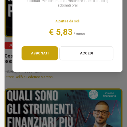
abbonati. Per continuare a visionare questo articolo,
abbonati ora!
A partire da soli
€ 5,83
/ mese
FOCUS
ABBONATI
ACCEDI
Costruire il tuo patrimonio: la fase da 100.000€ a
300.000€ – Ettore Bellò
February 14, 2025 12:30
Ettore Bellò e Federico Marcon