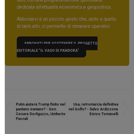
dedicata all’attualità economica e geopolitica.
Abbonarsi è un piccolo gesto che, unito a quello
di tanti altri, ci permette di rimanere operativi.
ABBONATI PER SOSTENERE IL PROGETTO
EDITORIALE "IL VASO DI PANDORA"
Putin aiuterà Trump finito nel
Usa, retromarcia definitiva
pantano iraniano? - Gen.
nel Golfo? - Salvo Ardizzone
Cesare Dorliguzzo, Umberto
Enrico Tomaselli
Pascali