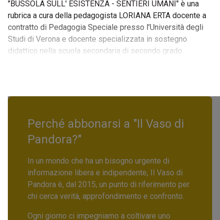
"BUSSOLA SULL' ESISTENZA - SENTIERI UMANI" è una
rubrica a cura della pedagogista LORIANA ERTA docente a
contratto di Pedagogia Speciale presso l’Università degli
Studi di Verona e docente specializzata in sostegno
didattico nella scuola secondaria di secondo grado.
Perché abbonarsi a "Il Vaso di
Pandora?"
In un mondo che ha un bisogno urgente di
informazione libera e indipendente, Il Vaso di
Pandora è, dal 2015, un punto di riferimento per
chi cerca verità, approfondimento e confronto.
Ogni giorno ci impegniamo a coltivare uno