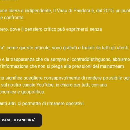
ne libera e indipendente, Il Vaso di Pandora è, dal 2015, un pun
 e confronto.
bero, dove il pensiero critico può esprimersi senza
 come questo articolo, sono gratuiti e fruibili da tutti gli utenti.
ore e la trasparenza che da sempre ci contraddistinguono, abbiamo
un’informazione che non si piega alle pressioni del mainstream.
ma significa scegliere consapevolmente di rendere possibile ogn
 sul nostro canale YouTube, in chiaro per tutti, con una
onomica e geopolitica.
nti altri, ci permette di rimanere operativi.
L VASO DI PANDORA"