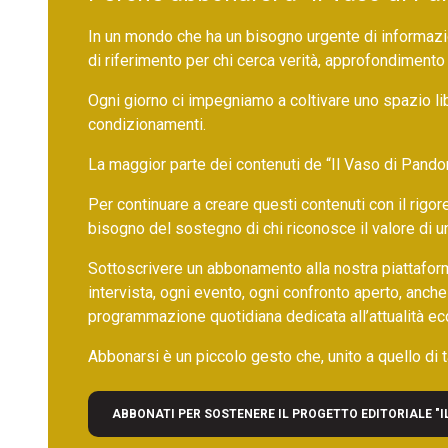
In un mondo che ha un bisogno urgente di informazio
di riferimento per chi cerca verità, approfondimento
Ogni giorno ci impegniamo a coltivare uno spazio li
condizionamenti.
La maggior parte dei contenuti de “Il Vaso di Pandora”,
Per continuare a creare questi contenuti con il rig
bisogno del sostegno di chi riconosce il valore di 
Sottoscrivere un abbonamento alla nostra piattafor
intervista, ogni evento, ogni confronto aperto, anche
programmazione quotidiana dedicata all’attualità ec
Abbonarsi è un piccolo gesto che, unito a quello di ta
ABBONATI PER SOSTENERE IL PROGETTO EDITORIALE "I