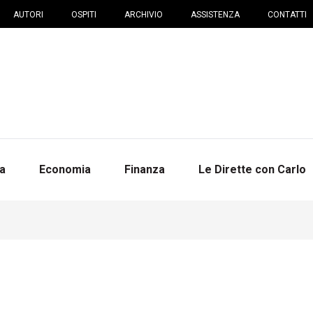
AUTORI
OSPITI
ARCHIVIO
ASSISTENZA
CONTATTI
na
Economia
Finanza
Le Dirette con Carlo