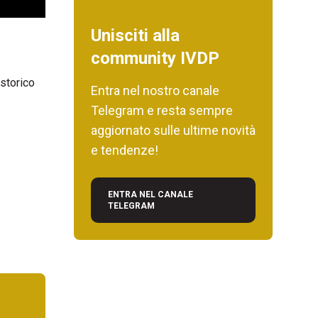
Unisciti alla
community IVDP
storico
Entra nel nostro canale
Telegram e resta sempre
aggiornato sulle ultime novità
e tendenze!
ENTRA NEL CANALE
TELEGRAM