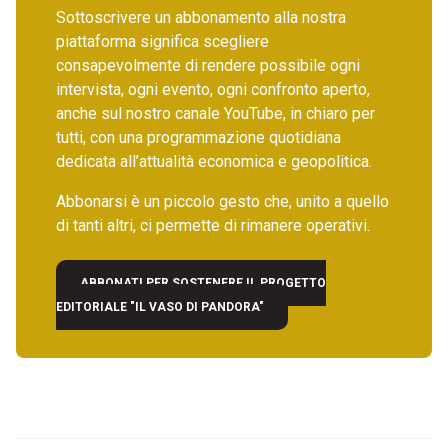
Sottoscrivere un abbonamento alla nostra
piattaforma significa scegliere
consapevolmente di rendere possibile ogni
intervista, ogni evento, ogni confronto aperto,
anche sul nostro canale YouTube, in chiaro per
tutti, con una programmazione quotidiana
dedicata all’attualità economica e geopolitica.
Abbonarsi è un piccolo gesto che, unito a quello
di tanti altri, ci permette di rimanere operativi.
ABBONATI PER SOSTENERE IL PROGETTO
EDITORIALE "IL VASO DI PANDORA"