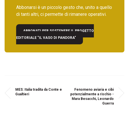
Abbonarsi è un piccolo gesto che, unito a quello
di tanti altri, ci permette di rimanere operativi.
ABBONATI PER SOSTENERE IL PROGETTO
EDITORIALE "IL VASO DI PANDORA"
MES: Italia tradita da Conte e
Fenomeno aviaria e cibi
Gualtieri
potenzialmente a rischio -
Mara Besacchi, Leonardo
Guerra