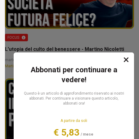
FOCUS
L'utopia del culto del benessere - Martino Nicoletti
martedì, 19 novembre 2024
Martino Nicoletti
Abbonati per continuare a
vedere!
Questo è un articolo di approfondimento riservato ai nostri
abbonati. Per continuare a visionare questo articolo,
abbonati ora!
A partire da soli
€ 5,83
/ mese