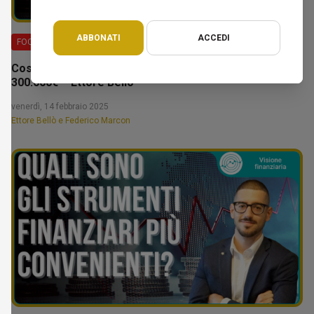
ABBONATI
ACCEDI
FOCUS
Costruire il tuo patrimonio: la fase da 100.000€ a
300.000€ – Ettore Bellò
venerdì, 14 febbraio 2025
Ettore Bellò e Federico Marcon