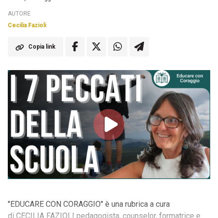
AUTORE
Cecilia Fazioli
Copia link
"EDUCARE CON CORAGGIO" è una rubrica a cura
di CECILIA FAZIOLI pedagogista, counselor, formatrice e