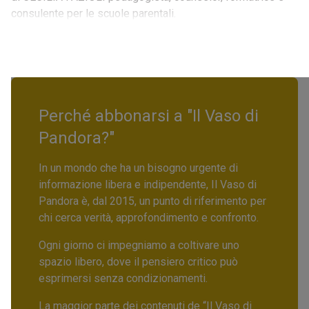
consulente per le scuole parentali.
Perché abbonarsi a "Il Vaso di
Pandora?"
In un mondo che ha un bisogno urgente di
informazione libera e indipendente, Il Vaso di
Pandora è, dal 2015, un punto di riferimento per
chi cerca verità, approfondimento e confronto.
Ogni giorno ci impegniamo a coltivare uno
spazio libero, dove il pensiero critico può
esprimersi senza condizionamenti.
La maggior parte dei contenuti de “Il Vaso di