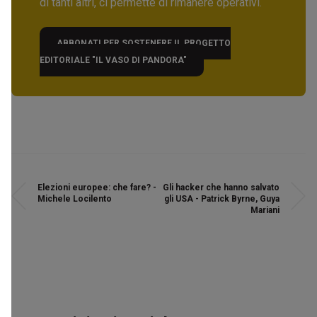
di tanti altri, ci permette di rimanere operativi.
ABBONATI PER SOSTENERE IL PROGETTO
EDITORIALE "IL VASO DI PANDORA"
Elezioni europee: che fare? -
Gli hacker che hanno salvato
Michele Locilento
gli USA - Patrick Byrne, Guya
Mariani