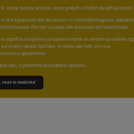
 come questo articolo, sono gratuiti e fruibili da tutti gli utenti.
ore e la trasparenza che da sempre ci contraddistinguono, abbiamo
un’informazione che non si piega alle pressioni del mainstream.
ma significa scegliere consapevolmente di rendere possibile ogn
 sul nostro canale YouTube, in chiaro per tutti, con una
onomica e geopolitica.
nti altri, ci permette di rimanere operativi.
L VASO DI PANDORA"