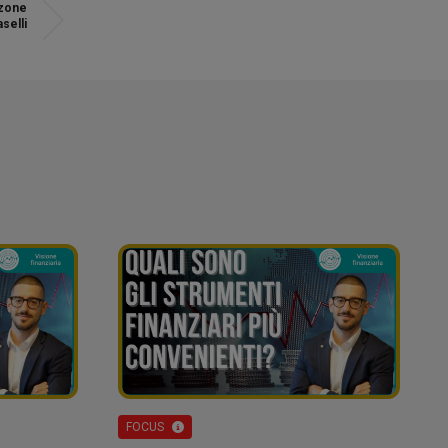
zzone
selli
FOCUS