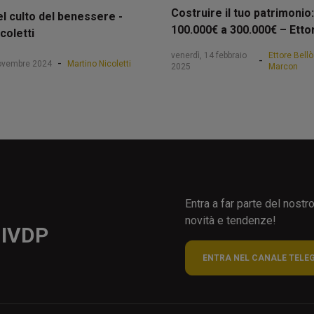
Costruire il tuo patrimonio:
el culto del benessere -
100.000€ a 300.000€ – Etto
coletti
venerdì, 14 febbraio
Ettore Bell
-
-
novembre 2024
Martino Nicoletti
2025
Marcon
Entra a far parte del nost
novità e tendenze!
 IVDP
ENTRA NEL CANALE TELE