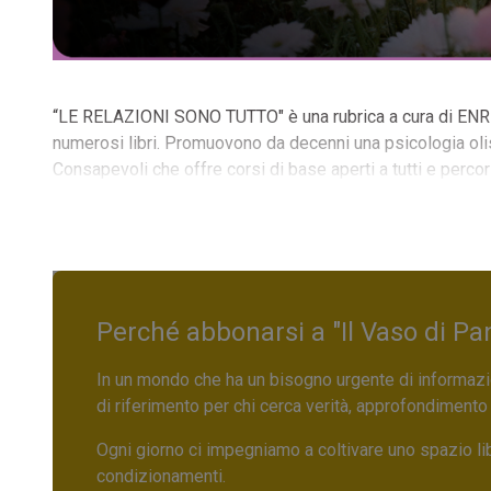
“LE RELAZIONI SONO TUTTO" è una rubrica a cura di ENRIC
numerosi libri. Promuovono da decenni una psicologia olist
Consapevoli che offre corsi di base aperti a tutti e per
Perché abbonarsi a "Il Vaso di Pa
In un mondo che ha un bisogno urgente di informazio
di riferimento per chi cerca verità, approfondimento
Ogni giorno ci impegniamo a coltivare uno spazio li
condizionamenti.