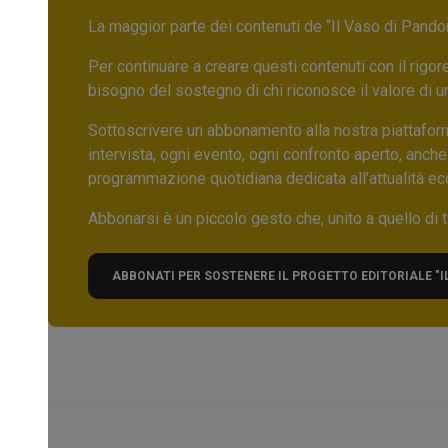
La maggior parte dei contenuti de “Il Vaso di Pandora”,
Per continuare a creare questi contenuti con il rig
bisogno del sostegno di chi riconosce il valore di 
Sottoscrivere un abbonamento alla nostra piattafor
intervista, ogni evento, ogni confronto aperto, anche
programmazione quotidiana dedicata all’attualità ec
Abbonarsi è un piccolo gesto che, unito a quello di ta
ABBONATI PER SOSTENERE IL PROGETTO EDITORIALE "I