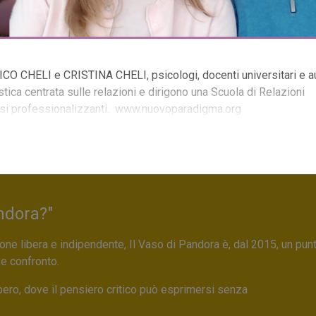
O CHELI e CRISTINA CHELI, psicologi, docenti universitari e au
ica centrata sulle relazioni e dirigono una Scuola di Relazioni
corsi professionalizzanti. www.nuovoparadigma.org
ndora?"
ne libera e indipendente, Il Vaso di Pandora è, dal 2015, un pun
 e confronto.
bero, dove il pensiero critico può esprimersi senza