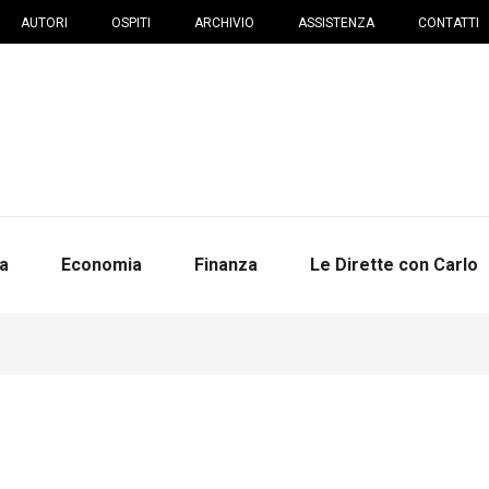
AUTORI
OSPITI
ARCHIVIO
ASSISTENZA
CONTATTI
na
Economia
Finanza
Le Dirette con Carlo