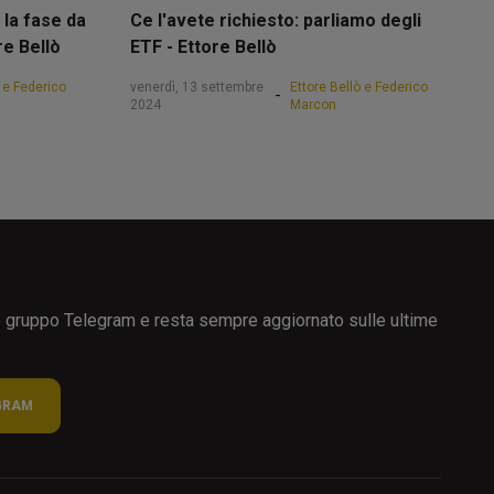
 la fase da
Ce l'avete richiesto: parliamo degli
re Bellò
ETF - Ettore Bellò
ò e Federico
venerdì, 13 settembre
Ettore Bellò e Federico
-
2024
Marcon
ro gruppo Telegram e resta sempre aggiornato sulle ultime
GRAM