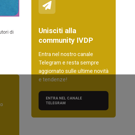
Unisciti alla
tori di
community IVDP
Entra nel nostro canale
Telegram e resta sempre
aggiornato sulle ultime novità
e tendenze!
ENTRA NEL CANALE
TELEGRAM
to