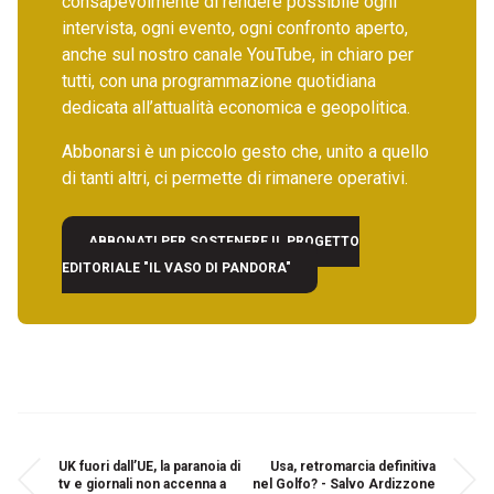
consapevolmente di rendere possibile ogni
intervista, ogni evento, ogni confronto aperto,
anche sul nostro canale YouTube, in chiaro per
tutti, con una programmazione quotidiana
dedicata all’attualità economica e geopolitica.
Abbonarsi è un piccolo gesto che, unito a quello
di tanti altri, ci permette di rimanere operativi.
ABBONATI PER SOSTENERE IL PROGETTO
EDITORIALE "IL VASO DI PANDORA"
UK fuori dall’UE, la paranoia di
Usa, retromarcia definitiva
tv e giornali non accenna a
nel Golfo? - Salvo Ardizzone