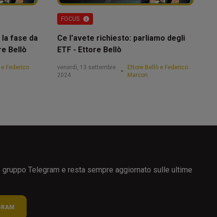
FOCUS
 la fase da
Ce l'avete richiesto: parliamo degli
re Bellò
ETF - Ettore Bellò
ò e Federico
venerdì, 13 settembre
Ettore Bellò e Federico
-
2024
Marcon
ro gruppo Telegram e resta sempre aggiornato sulle ultime
GRAM