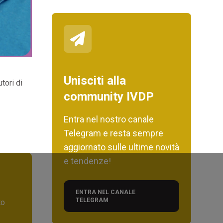
Unisciti alla
tori di
community IVDP
Entra nel nostro canale
Telegram e resta sempre
aggiornato sulle ultime novità
e tendenze!
ENTRA NEL CANALE
TELEGRAM
to