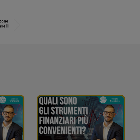
zzone
selli