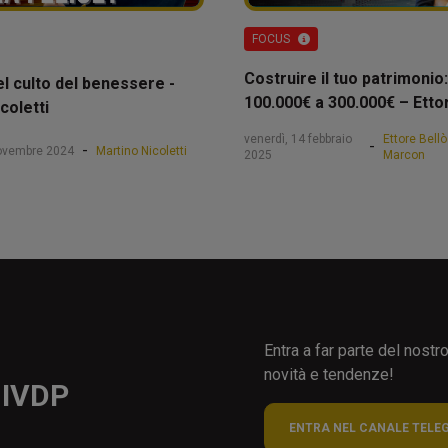
FOCUS
Costruire il tuo patrimonio:
el culto del benessere -
100.000€ a 300.000€ – Etto
coletti
venerdì, 14 febbraio
Ettore Bell
-
-
novembre 2024
Martino Nicoletti
2025
Marcon
Entra a far parte del nost
novità e tendenze!
 IVDP
ENTRA NEL CANALE TELE