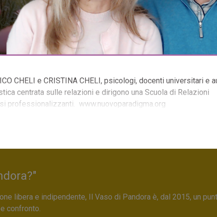
O CHELI e CRISTINA CHELI, psicologi, docenti universitari e au
ica centrata sulle relazioni e dirigono una Scuola di Relazioni
corsi professionalizzanti. www.nuovoparadigma.org
ndora?"
ne libera e indipendente, Il Vaso di Pandora è, dal 2015, un pun
 e confronto.