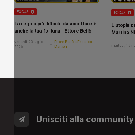
FOCUS
FOCUS
La regola più difficile da accettare è
L'utopia d
anche la tua fortuna - Ettore Bellò
Martino Ni
venerdì, 03 luglio
Ettore Bellò e Federico
-
martedì, 19 
2026
Marcon
Unisciti alla community