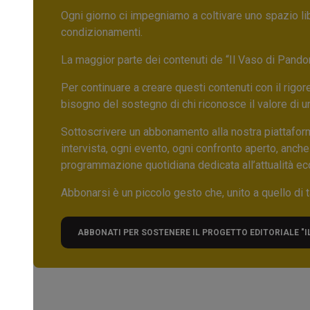
Ogni giorno ci impegniamo a coltivare uno spazio li
condizionamenti.
La maggior parte dei contenuti de “Il Vaso di Pandora”,
Per continuare a creare questi contenuti con il rig
bisogno del sostegno di chi riconosce il valore di 
Sottoscrivere un abbonamento alla nostra piattafor
intervista, ogni evento, ogni confronto aperto, anche
programmazione quotidiana dedicata all’attualità ec
Abbonarsi è un piccolo gesto che, unito a quello di ta
ABBONATI PER SOSTENERE IL PROGETTO EDITORIALE "I