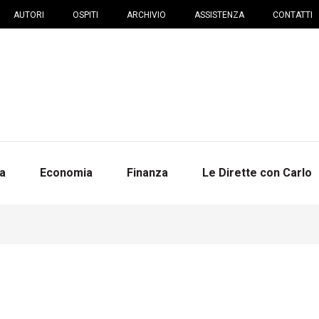
AUTORI
OSPITI
ARCHIVIO
ASSISTENZA
CONTATTI
na
Economia
Finanza
Le Dirette con Carlo