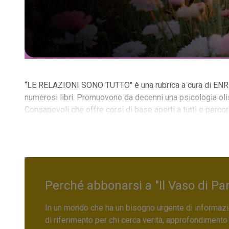
“LE RELAZIONI SONO TUTTO" è una rubrica a cura di ENRIC
numerosi libri. Promuovono da decenni una psicologia olist
Consapevoli che offre corsi di base aperti a tutti e per
Perché abbonarsi a "Il Vaso di Pa
In un mondo che ha un bisogno urgente di informazio
di riferimento per chi cerca verità, approfondimento