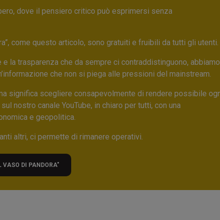
bero, dove il pensiero critico può esprimersi senza
 come questo articolo, sono gratuiti e fruibili da tutti gli utenti.
ore e la trasparenza che da sempre ci contraddistinguono, abbiamo
un’informazione che non si piega alle pressioni del mainstream.
ma significa scegliere consapevolmente di rendere possibile ogn
 sul nostro canale YouTube, in chiaro per tutti, con una
onomica e geopolitica.
nti altri, ci permette di rimanere operativi.
L VASO DI PANDORA"