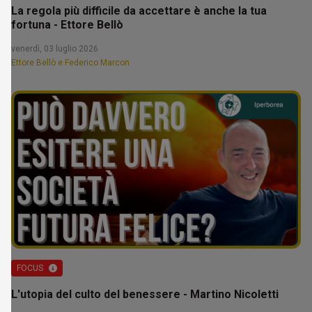
La regola più difficile da accettare è anche la tua
fortuna - Ettore Bellò
venerdì, 03 luglio 2026
Ettore Bellò e Federico Marcon
FOCUS
L'utopia del culto del benessere - Martino Nicoletti