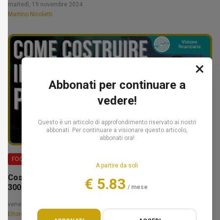
martedì, 19 novembre 2024
Martino Nicoletti
Abbonati per continuare a
vedere!
Questo è un articolo di approfondimento riservato ai nostri
abbonati. Per continuare a visionare questo articolo,
abbonati ora!
FOCUS
A partire da soli
Costruire il tuo patrimonio: la fase da 100.000€ a
€ 5.83
300.000€ – Ettore Bellò
/ mese
venerdì, 14 febbraio 2025
Ettore Bellò e Federico Marcon