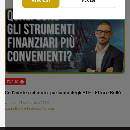
ABBONATI
ACCEDI
FOCUS
Ce l'avete richiesto: parliamo degli ETF - Ettore Bellò
venerdì, 13 settembre 2024
Ettore Bellò e Federico Marcon