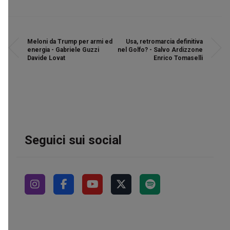
Meloni da Trump per armi ed
Usa, retromarcia definitiva
energia - Gabriele Guzzi
nel Golfo? - Salvo Ardizzone
Davide Lovat
Enrico Tomaselli
Seguici sui social