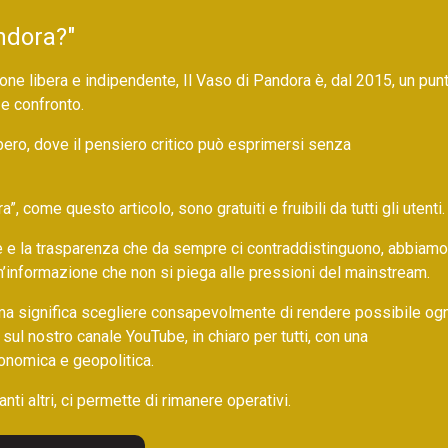
ndora?"
ne libera e indipendente, Il Vaso di Pandora è, dal 2015, un pun
 e confronto.
bero, dove il pensiero critico può esprimersi senza
 come questo articolo, sono gratuiti e fruibili da tutti gli utenti.
ore e la trasparenza che da sempre ci contraddistinguono, abbiamo
un’informazione che non si piega alle pressioni del mainstream.
ma significa scegliere consapevolmente di rendere possibile ogn
 sul nostro canale YouTube, in chiaro per tutti, con una
onomica e geopolitica.
nti altri, ci permette di rimanere operativi.