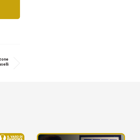
zzone
selli