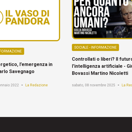
SOCIALE - INFORMAZIONE
INFORMAZIONE
Controllati o liberi? Il futu
rgetico, l’emergenza in
l'intelligenza artificiale - Gi
Carlo Savegnago
Bovassi Martino Nicoletti
-
-
ennaio 2022
La Redazione
sabato, 08 novembre 2025
La Re