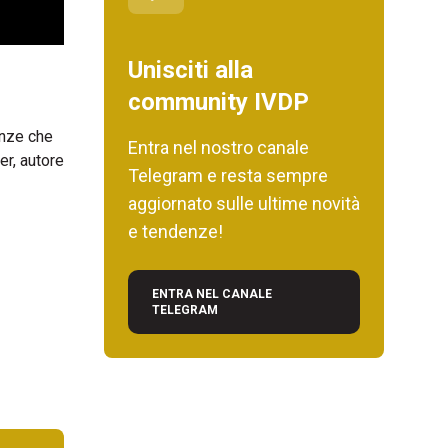
Unisciti alla
community IVDP
enze che
Entra nel nostro canale
er, autore
Telegram e resta sempre
aggiornato sulle ultime novità
e tendenze!
ENTRA NEL CANALE
TELEGRAM