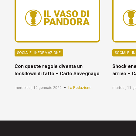
SOCIALE - INFORMAZIONE
SOCIALE - 
Con queste regole diventa un
Shock ene
lockdown di fatto – Carlo Savegnago
arrivo – 
-
mercoledì, 12 gennaio 2022
La Redazione
martedì, 11 g