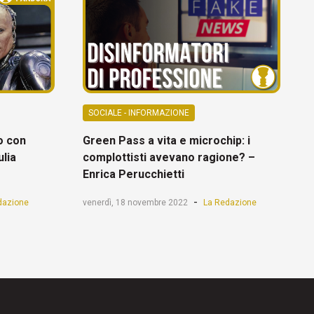
SOCIALE - INFORMAZIONE
ro con
Green Pass a vita e microchip: i
ulia
complottisti avevano ragione? –
Enrica Perucchietti
-
dazione
venerdì, 18 novembre 2022
La Redazione