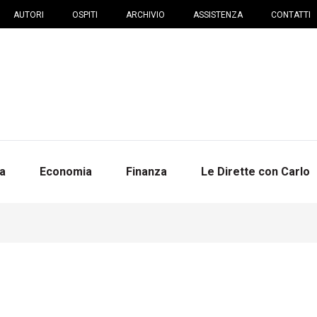
AUTORI
OSPITI
ARCHIVIO
ASSISTENZA
CONTATTI
na
Economia
Finanza
Le Dirette con Carlo