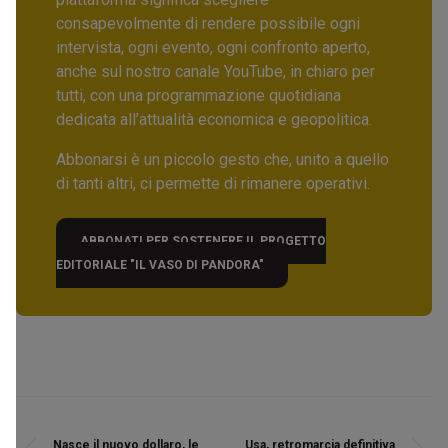
consapevolmente di rendere possibile ogni
intervista, ogni evento, ogni confronto aperto,
anche sul nostro canale YouTube, in chiaro per
tutti, con una programmazione quotidiana
dedicata all’attualità economica e geopolitica.
Abbonarsi è un piccolo gesto che, unito a quello
di tanti altri, ci permette di rimanere operativi.
ABBONATI PER SOSTENERE IL PROGETTO
EDITORIALE "IL VASO DI PANDORA"
Nasce il nuovo dollaro, le
Usa, retromarcia definitiva