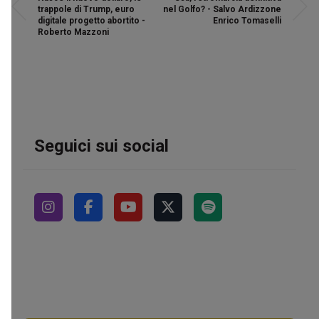
trappole di Trump, euro
nel Golfo? - Salvo Ardizzone
digitale progetto abortito -
Enrico Tomaselli
Roberto Mazzoni
Seguici sui social