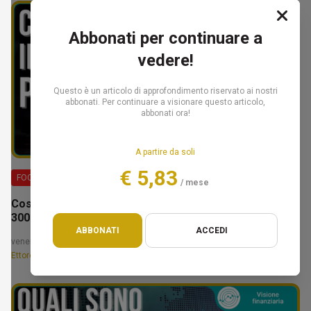
Abbonati per continuare a
vedere!
Questo è un articolo di approfondimento riservato ai nostri
abbonati. Per continuare a visionare questo articolo,
abbonati ora!
A partire da soli
€ 5,83
FOCUS
/ mese
Costruire il tuo patrimonio: la fase da 100.000€ a
300.000€ – Ettore Bellò
ABBONATI
ACCEDI
venerdì, 14 febbraio 2025
Ettore Bellò e Federico Marcon