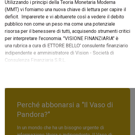
Utilizzando i principi della Teoria Monetaria Moderna
(MMT) vi forniamo una nuova chiave di lettura per capire il
deficit. Imparerete e vi abituerete così a vedere il debito
pubblico non come un peso ma come una potenziale
risorsa per il benessere di tutti, acquisendo strumenti critici
per interpretare l'economia. "VISIONE FINANZIARIA" è
una rubrica a cura di ETTORE BELLO' consulente finanziario
indipendente e amministratore di Vision - Società di
Consulenza Finanziaria S.R.L.
Perché abbonarsi a "Il Vaso di
Pandora?"
In un mondo che ha un bisogno urgente di
informazione libera e indipendente, Il Vaso di