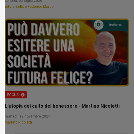
venerdì, 03 luglio 2026
Ettore Bellò e Federico Marcon
FOCUS
L'utopia del culto del benessere - Martino Nicoletti
martedì, 19 novembre 2024
Martino Nicoletti