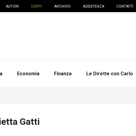
AUTORI
OSPITI
ARCHIVIO
ASSISTENZA
CONTATTI
na
Economia
Finanza
Le Dirette con Carlo
etta Gatti