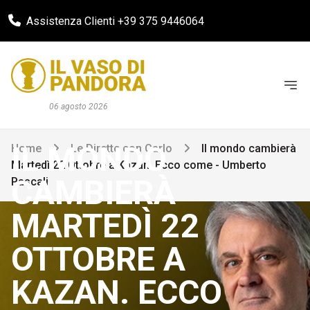
Assistenza Clienti +39 375 9446064
06 agosto 2026
IL MONDO
Home
Le Dirette con Carlo
Il mondo cambierà
Martedì 22 Ottobre a Kazan. Ecco come - Umberto
CAMBIERÀ
Pascali
MARTEDÌ 22
OTTOBRE A
KAZAN. ECCO