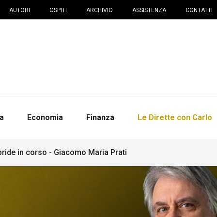
AUTORI
OSPITI
ARCHIVIO
ASSISTENZA
CONTATTI
na
Economia
Finanza
Le Dirette con Carlo
bride in corso - Giacomo Maria Prati