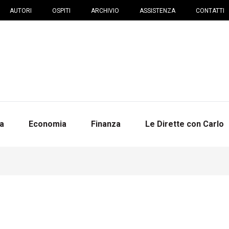
AUTORI
OSPITI
ARCHIVIO
ASSISTENZA
CONTATTI
na
Economia
Finanza
Le Dirette con Carlo