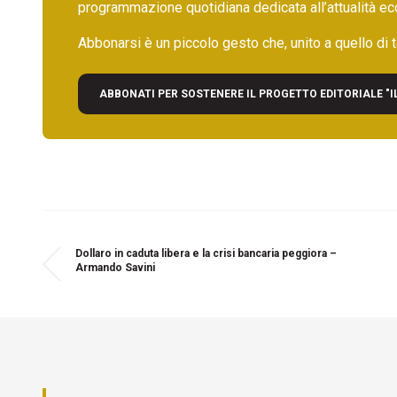
programmazione quotidiana dedicata all’attualità ec
Abbonarsi è un piccolo gesto che, unito a quello di ta
ABBONATI PER SOSTENERE IL PROGETTO EDITORIALE "I
Dollaro in caduta libera e la crisi bancaria peggiora –
Armando Savini