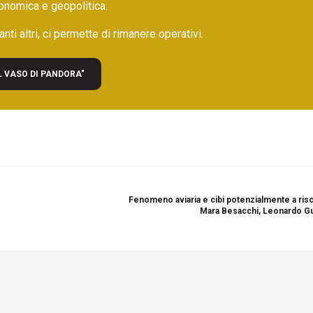
onomica e geopolitica.
nti altri, ci permette di rimanere operativi.
L VASO DI PANDORA"
Fenomeno aviaria e cibi potenzialmente a risc
Mara Besacchi, Leonardo G