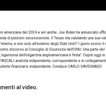
oni americane del 2024 e ieri anche. Joe Biden ha annunciato uffi
reda di pulsioni secessioniste. Il Texas sta valutando una sua va
nterno, e non solo all’esterno degli Stati Uniti? I giorni scorsi il 
ssimo discorso al Consiglio di Sicurezza dell’ONU. Una parte del
’egemonia dell’oligarchia angloamericana è finita”. Ospiti oggi in
SCALI analista indipendente, corrispondente e in collegamento
ulente finanziario indipendente. Conduce CARLO SAVEGNAGO
enti al video.