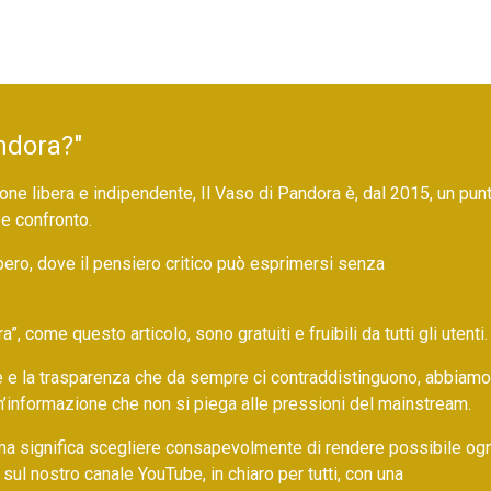
ndora?"
ne libera e indipendente, Il Vaso di Pandora è, dal 2015, un pun
 e confronto.
bero, dove il pensiero critico può esprimersi senza
 come questo articolo, sono gratuiti e fruibili da tutti gli utenti.
ore e la trasparenza che da sempre ci contraddistinguono, abbiamo
un’informazione che non si piega alle pressioni del mainstream.
ma significa scegliere consapevolmente di rendere possibile ogn
 sul nostro canale YouTube, in chiaro per tutti, con una