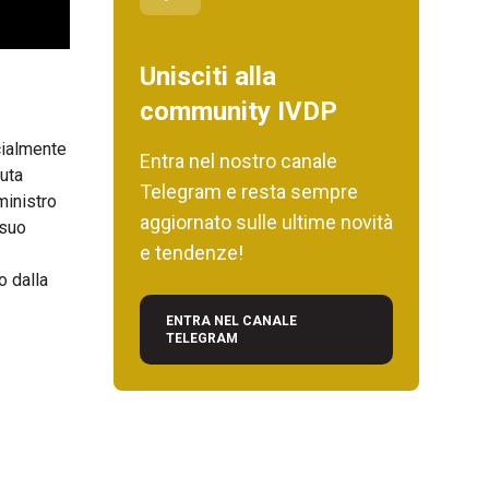
Unisciti alla
community IVDP
cialmente
Entra nel nostro canale
luta
Telegram e resta sempre
ministro
aggiornato sulle ultime novità
 suo
e tendenze!
 dalla
ENTRA NEL CANALE
TELEGRAM