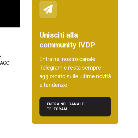
Unisciti alla
community IVDP
A
Entra nel nostro canale
GNAGO
Telegram e resta sempre
aggiornato sulle ultime novità
e tendenze!
ENTRA NEL CANALE
TELEGRAM