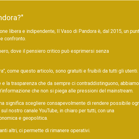
ndora?"
ne libera e indipendente, Il Vaso di Pandora è, dal 2015, un pun
 e confronto.
bero, dove il pensiero critico può esprimersi senza
 come questo articolo, sono gratuiti e fruibili da tutti gli utenti.
ore e la trasparenza che da sempre ci contraddistinguono, abbiamo
un’informazione che non si piega alle pressioni del mainstream.
ma significa scegliere consapevolmente di rendere possibile ogn
 sul nostro canale YouTube, in chiaro per tutti, con una
onomica e geopolitica.
nti altri, ci permette di rimanere operativi.