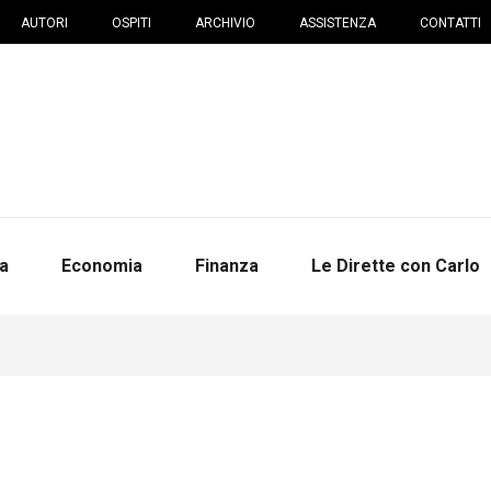
AUTORI
OSPITI
ARCHIVIO
ASSISTENZA
CONTATTI
na
Economia
Finanza
Le Dirette con Carlo