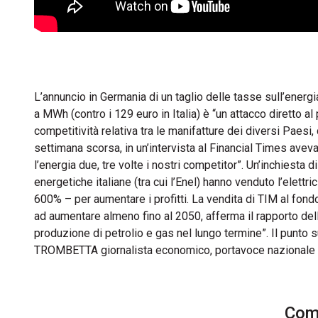
L’annuncio in Germania di un taglio delle tasse sull’energi
a MWh (contro i 129 euro in Italia) è “un attacco diretto
competitività relativa tra le manifatture dei diversi Paesi
settimana scorsa, in un’intervista al Financial Times av
l’energia due, tre volte i nostri competitor”. Un’inchies
energetiche italiane (tra cui l’Enel) hanno venduto l’elettri
600% – per aumentare i profitti. La vendita di TIM al fon
ad aumentare almeno fino al 2050, afferma il rapporto dell
produzione di petrolio e gas nel lungo termine”. Il punto 
TROMBETTA giornalista economico, portavoce nazionale
Comm