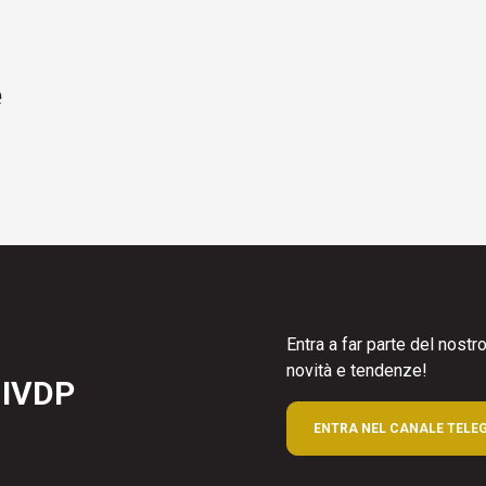
e
Entra a far parte del nost
novità e tendenze!
 IVDP
ENTRA NEL CANALE TELE