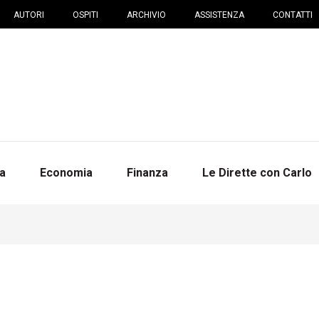
AUTORI
OSPITI
ARCHIVIO
ASSISTENZA
CONTATTI
na
Economia
Finanza
Le Dirette con Carlo