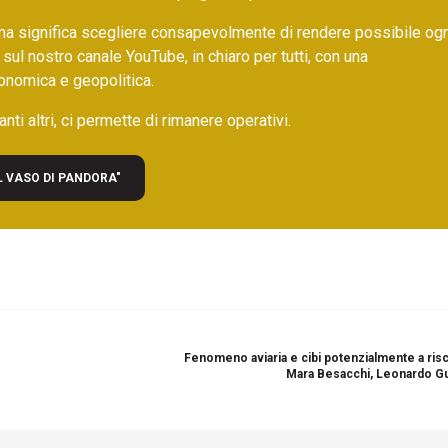
ma significa scegliere consapevolmente di rendere possibile ogn
 sul nostro canale YouTube, in chiaro per tutti, con una
onomica e geopolitica.
nti altri, ci permette di rimanere operativi.
L VASO DI PANDORA"
Fenomeno aviaria e cibi potenzialmente a risc
Mara Besacchi, Leonardo G