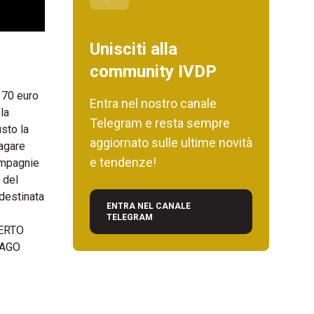
Unisciti alla
community IVDP
i 70 euro
Entra nel nostro canale
la
Telegram e resta sempre
usto la
aggiornato sulle ultime novità
pagare
e tendenze!
compagnie
 del
 destinata
ENTRA NEL CANALE
TELEGRAM
LBERTO
NAGO