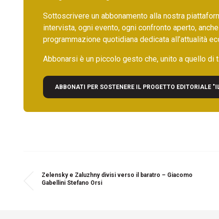
Sottoscrivere un abbonamento alla nostra piattafor
intervista, ogni evento, ogni confronto aperto, anche
programmazione quotidiana dedicata all’attualità ec
Abbonarsi è un piccolo gesto che, unito a quello di ta
ABBONATI PER SOSTENERE IL PROGETTO EDITORIALE "I
Zelensky e Zaluzhny divisi verso il baratro – Giacomo
Gabellini Stefano Orsi