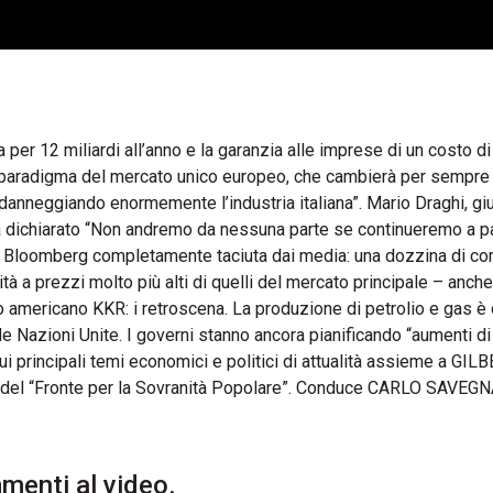
a per 12 miliardi all’anno e la garanzia alle imprese di un costo d
 al paradigma del mercato unico europeo, che cambierà per sempre 
, danneggiando enormemente l’industria italiana”. Mario Draghi, gi
eva dichiarato “Non andremo da nessuna parte se continueremo a 
ta di Bloomberg completamente taciuta dai media: una dozzina di 
cità a prezzi molto più alti di quelli del mercato principale – anche
do americano KKR: i retroscena. La produzione di petrolio e gas è
e Nazioni Unite. I governi stanno ancora pianificando “aumenti di
sui principali temi economici e politici di attualità assieme a GI
 del “Fronte per la Sovranità Popolare”. Conduce CARLO SAVEG
enti al video.