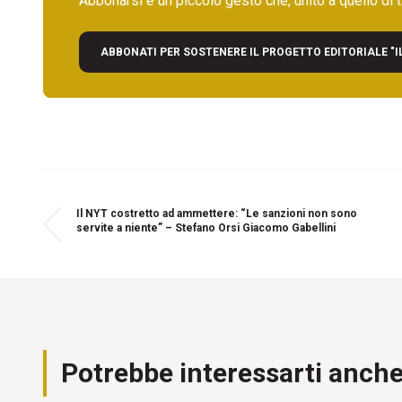
Abbonarsi è un piccolo gesto che, unito a quello di ta
ABBONATI PER SOSTENERE IL PROGETTO EDITORIALE "I
Il NYT costretto ad ammettere: “Le sanzioni non sono
servite a niente” – Stefano Orsi Giacomo Gabellini
Potrebbe interessarti anch