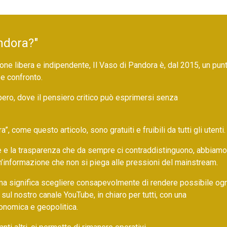
ndora?"
ne libera e indipendente, Il Vaso di Pandora è, dal 2015, un pun
 e confronto.
bero, dove il pensiero critico può esprimersi senza
 come questo articolo, sono gratuiti e fruibili da tutti gli utenti.
ore e la trasparenza che da sempre ci contraddistinguono, abbiamo
un’informazione che non si piega alle pressioni del mainstream.
ma significa scegliere consapevolmente di rendere possibile ogn
 sul nostro canale YouTube, in chiaro per tutti, con una
onomica e geopolitica.