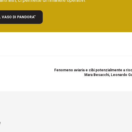
nti altri, ci permette di rimanere operativi.
L VASO DI PANDORA"
Fenomeno aviaria e cibi potenzialmente a risc
Mara Besacchi, Leonardo G
e