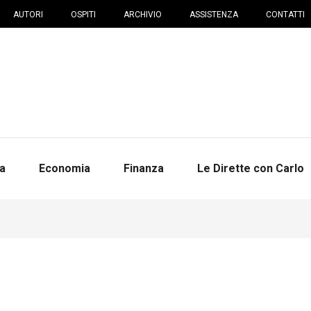
AUTORI
OSPITI
ARCHIVIO
ASSISTENZA
CONTATTI
na
Economia
Finanza
Le Dirette con Carlo