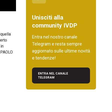
Unisciti alla
community IVDP
 quella
Entra nel nostro canale
berto
Telegram e resta sempre
 in
aggiornato sulle ultime novità
e PAOLO
e tendenze!
ENTRA NEL CANALE
TELEGRAM