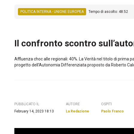
POLITICA INTERNA - UNIONE EUROPEA
Tempo di ascolto: 48:52
Il confronto scontro sull’au
Affluenza choc alle regionali: 40%. La Verità nel titolo di prima p
progetto dell’Autonomia Differenziata proposto da Roberto Calderol
PUBBLICATO IL
AUTORE
OSPITI
February 14, 2023 18:13
La Redazione
Paolo Franco