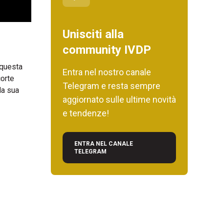
Unisciti alla
community IVDP
 questa
Entra nel nostro canale
corte
Telegram e resta sempre
la sua
aggiornato sulle ultime novità
e tendenze!
ENTRA NEL CANALE
TELEGRAM