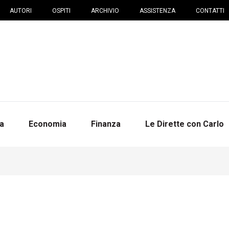
AUTORI
OSPITI
ARCHIVIO
ASSISTENZA
CONTATTI
na
Economia
Finanza
Le Dirette con Carlo