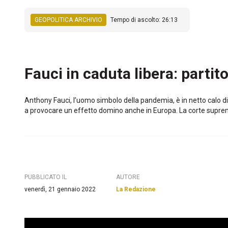
GEOPOLITICA ARCHIVIO
Tempo di ascolto: 26:13
Fauci in caduta libera: partit
Anthony Fauci, l’uomo simbolo della pandemia, è in netto calo d
a provocare un effetto domino anche in Europa. La corte suprema
PUBBLICATO IL
AUTORE
venerdì, 21 gennaio 2022
La Redazione