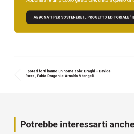
Abbonarsi è un piccolo gesto che, unito a quello di ta
ABBONATI PER SOSTENERE IL PROGETTO EDITORIALE "I
I poteri forti hanno un nome solo: Draghi – Davide
Rossi, Fabio Dragoni e Arnaldo Vitangeli.
Potrebbe interessarti anch