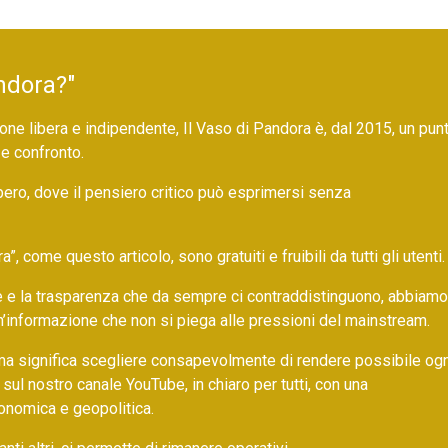
ndora?"
ne libera e indipendente, Il Vaso di Pandora è, dal 2015, un pun
 e confronto.
bero, dove il pensiero critico può esprimersi senza
 come questo articolo, sono gratuiti e fruibili da tutti gli utenti.
ore e la trasparenza che da sempre ci contraddistinguono, abbiamo
un’informazione che non si piega alle pressioni del mainstream.
ma significa scegliere consapevolmente di rendere possibile ogn
 sul nostro canale YouTube, in chiaro per tutti, con una
onomica e geopolitica.