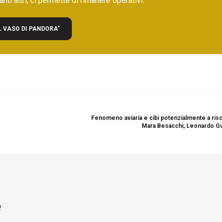
nti altri, ci permette di rimanere operativi.
L VASO DI PANDORA"
Fenomeno aviaria e cibi potenzialmente a risc
Mara Besacchi, Leonardo G
e