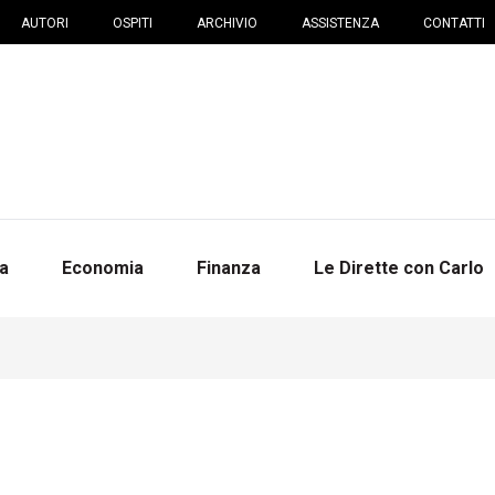
AUTORI
OSPITI
ARCHIVIO
ASSISTENZA
CONTATTI
na
Economia
Finanza
Le Dirette con Carlo