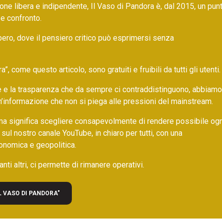
ne libera e indipendente, Il Vaso di Pandora è, dal 2015, un pun
 e confronto.
bero, dove il pensiero critico può esprimersi senza
 come questo articolo, sono gratuiti e fruibili da tutti gli utenti.
ore e la trasparenza che da sempre ci contraddistinguono, abbiamo
un’informazione che non si piega alle pressioni del mainstream.
ma significa scegliere consapevolmente di rendere possibile ogn
 sul nostro canale YouTube, in chiaro per tutti, con una
onomica e geopolitica.
nti altri, ci permette di rimanere operativi.
L VASO DI PANDORA"