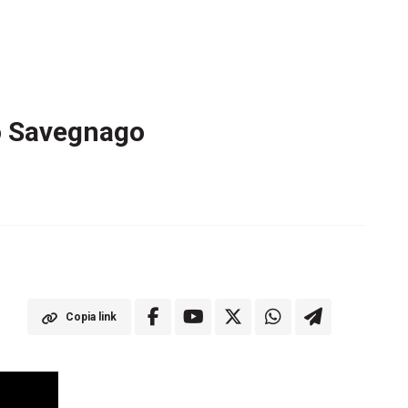
lo Savegnago
Copia link