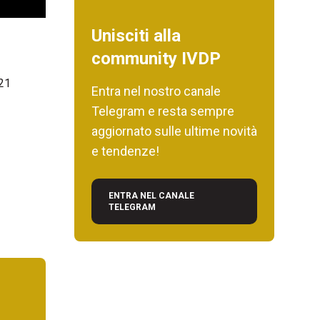
Unisciti alla
community IVDP
21
Entra nel nostro canale
Telegram e resta sempre
aggiornato sulle ultime novità
e tendenze!
ENTRA NEL CANALE
TELEGRAM