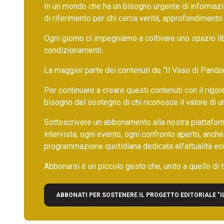
In un mondo che ha un bisogno urgente di informazio
di riferimento per chi cerca verità, approfondimento
Ogni giorno ci impegniamo a coltivare uno spazio li
condizionamenti.
La maggior parte dei contenuti de “Il Vaso di Pandora”,
Per continuare a creare questi contenuti con il rig
bisogno del sostegno di chi riconosce il valore di 
Sottoscrivere un abbonamento alla nostra piattafor
intervista, ogni evento, ogni confronto aperto, anche
programmazione quotidiana dedicata all’attualità ec
Abbonarsi è un piccolo gesto che, unito a quello di ta
ABBONATI PER SOSTENERE IL PROGETTO EDITORIALE "I