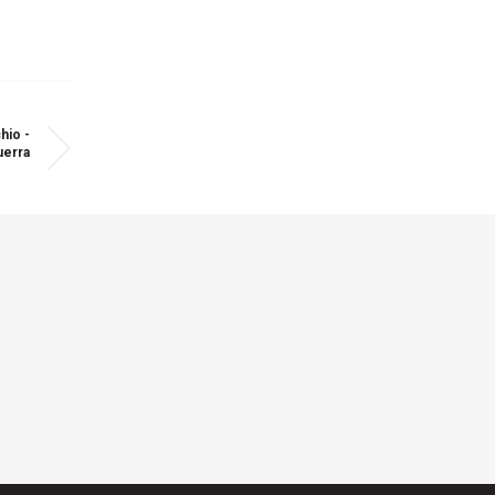
hio -
uerra