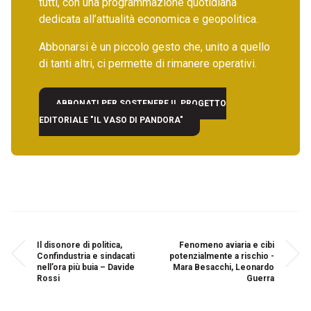
tutti, con una programmazione quotidiana
dedicata all’attualità economica e geopolitica.
Abbonarsi è un piccolo gesto che, unito a quello
di tanti altri, ci permette di rimanere operativi.
ABBONATI PER SOSTENERE IL PROGETTO
EDITORIALE "IL VASO DI PANDORA"
Il disonore di politica,
Fenomeno aviaria e cibi
Confindustria e sindacati
potenzialmente a rischio -
nell’ora più buia – Davide
Mara Besacchi, Leonardo
Rossi
Guerra